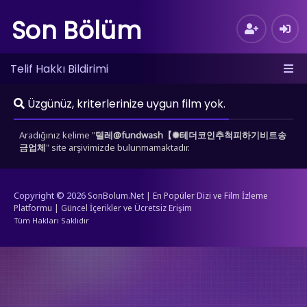
Son Bölüm
Telif Hakkı Bildirimi
Üzgünüz, kriterlerinize uygun film yok.
Aradığınız kelime "
텔레@fundwash【✺테더코인추척피하기비트송
금업체
" site arşivimizde bulunmamaktadır.
Copyright © 2026
SonBolum.Net | En Popüler Dizi ve Film İzleme
Platformu | Güncel İçerikler ve Ücretsiz Erişim
Tüm Hakları Saklıdır