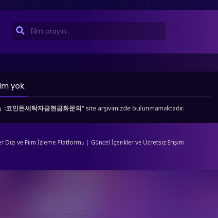
ilm yok.
365」:코인돈세탁자금현금화문의
" site arşivimizde bulunmamaktadır.
Dizi ve Film İzleme Platformu | Güncel İçerikler ve Ücretsiz Erişim