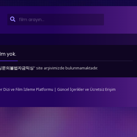
ilm yok.
♦✺돈믹싱문의불법자금믹싱
" site arşivimizde bulunmamaktadır.
Dizi ve Film İzleme Platformu | Güncel İçerikler ve Ücretsiz Erişim