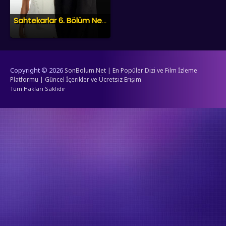
Sahtekarlar 6. Bölüm Ne Zaman? Yeni Bölüm Yayın Tarihi
Copyright © 2026
SonBolum.Net | En Popüler Dizi ve Film İzleme
Platformu | Güncel İçerikler ve Ücretsiz Erişim
Tüm Hakları Saklıdır